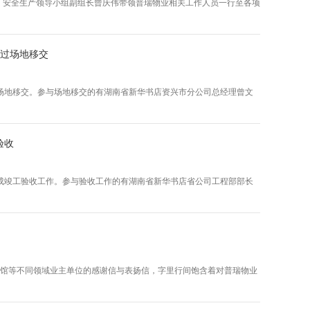
理、安全生产领导小组副组长曾庆伟带领普瑞物业相关工作人员一行至各项
通过场地移交
场地移交。参与场地移交的有湖南省新华书店资兴市分公司总经理曾文
验收
成竣工验收工作。参与验收工作的有湖南省新华书店省公司工程部部长
场馆等不同领域业主单位的感谢信与表扬信，字里行间饱含着对普瑞物业