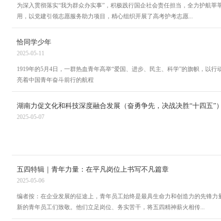
为深入贯彻落实“我为群众办实事”，积极践行国企社会责任担当，全力护航莘莘
用，以党建引领志愿服务助力项目，精心组织开展了高考护考志愿...
恰同学少年
2025-05-11
1919年的5月4日，一群热血青年高举“爱国、进步、民主、科学”的旗帜，
亮着中国青年奋斗前行的航程
湖南力促文化和科技深度融合发展（奋勇争先，决战决胜“十四五”
2025-05-07
五四特辑｜青年力量：在平凡岗位上书写不凡篇章
2025-05-06
编者按：在企业发展的征途上，青年员工始终是最具生命力和创造力的先锋力
新的青年员工们致敬。他们立足岗位、务实苦干，将五四精神薪火相传...