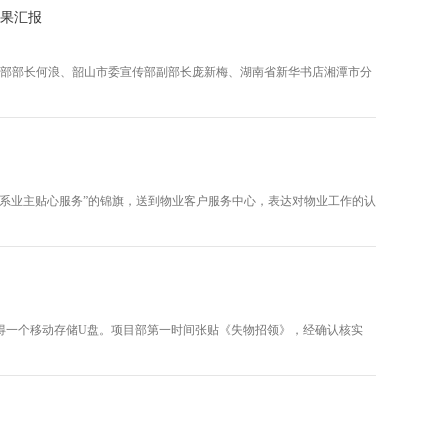
成果汇报
传部部长何浪、韶山市委宣传部副部长庞新梅、湖南省新华书店湘潭市分
心系业主贴心服务”的锦旗，送到物业客户服务中心，表达对物业工作的认
得一个移动存储U盘。项目部第一时间张贴《失物招领》，经确认核实