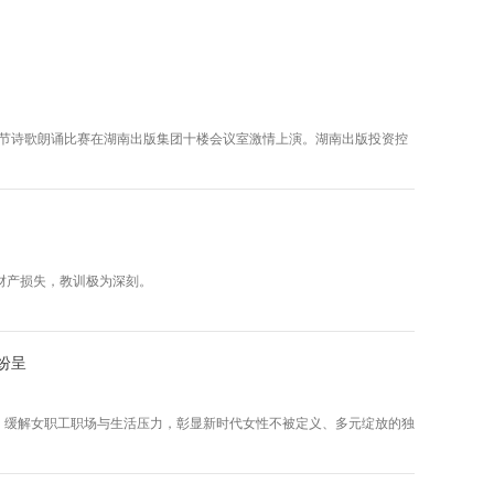
青年节诗歌朗诵比赛在湖南出版集团十楼会议室激情上演。湖南出版投资控
财产损失，教训极为深刻。
纷呈
，缓解女职工职场与生活压力，彰显新时代女性不被定义、多元绽放的独