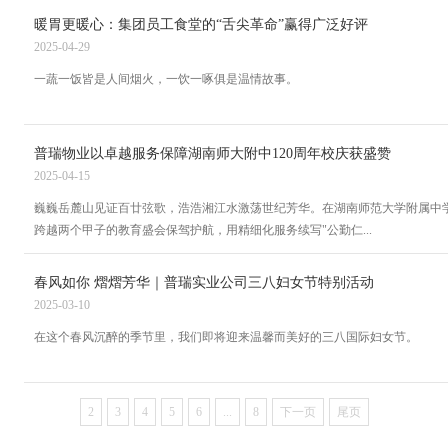
暖胃更暖心：集团员工食堂的“舌尖革命”赢得广泛好评
2025-04-29
一蔬一饭皆是人间烟火，一饮一啄俱是温情故事。
普瑞物业以卓越服务保障湖南师大附中120周年校庆获盛赞
2025-04-15
巍巍岳麓山见证百廿弦歌，浩浩湘江水激荡世纪芳华。在湖南师范大学附属中学
跨越两个甲子的教育盛会保驾护航，用精细化服务续写"公勤仁...
春风如你 熠熠芳华｜普瑞实业公司三八妇女节特别活动
2025-03-10
在这个春风沉醉的季节里，我们即将迎来温馨而美好的三八国际妇女节。
2
3
4
5
6
...
8
下一页
尾页