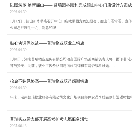
以图筑梦 焕新韶山—— 普瑞园林顺利完成韶山中心门店设计方案
2026-04-30
1月12日，韶山新华书店召开中心门店效果图方案汇报会，韶山市委常委、宣
公司总经理毛士之、副总经理
贴心协调保收益——普瑞物业获业主锦旗
2026-04-30
1月8日，湖南普瑞物业服务有限公司泊富国际广场某商铺负责人将一面印着“
可与赞美。此前，该业主因价格问题面临商铺租客是否续租难题。...
拾金不昧风格高——普瑞物业获得感谢锦旗
2026-04-30
年末，湖南普瑞物业服务有限公司文化广场项目部保安员李雄在例行巡逻时拾
普瑞实业党支部开展高考护考志愿服务活动
2025-06-13