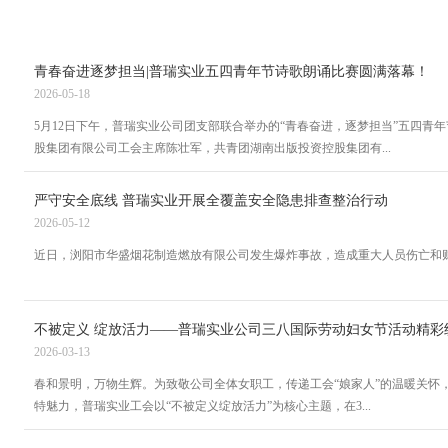
青春奋进逐梦担当|普瑞实业五四青年节诗歌朗诵比赛圆满落幕！
2026-05-18
5月12日下午，普瑞实业公司团支部联合举办的“青春奋进，逐梦担当”五四
股集团有限公司工会主席陈壮军，共青团湖南出版投资控股集团有...
严守安全底线 普瑞实业开展全覆盖安全隐患排查整治行动
2026-05-12
近日，浏阳市华盛烟花制造燃放有限公司发生爆炸事故，造成重大人员伤亡和
不被定义 绽放活力——普瑞实业公司三八国际劳动妇女节活动精彩
2026-03-13
春和景明，万物生辉。为致敬公司全体女职工，传递工会“娘家人”的温暖关怀
特魅力，普瑞实业工会以“不被定义绽放活力”为核心主题，在3...