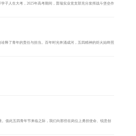
学子人生大考，2025年高考期间，普瑞实业党支部充分发挥战斗堡垒作
以行动诠释了青年的责任与担当。百年时光奔涌成河，五四精神的炬火始终照
）
量。值此五四青年节来临之际，我们向那些在岗位上勇担使命、锐意创