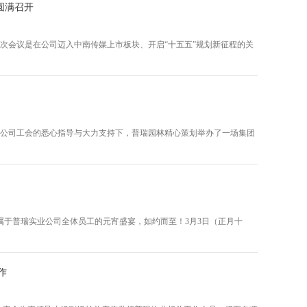
议圆满召开
。这次会议是在公司迈入中南传媒上市板块、开启“十五五”规划新征程的关
业公司工会的悉心指导与大力支持下，普瑞园林精心策划举办了一场集团
于普瑞实业公司全体员工的元宵盛宴，如约而至！3月3日（正月十
作