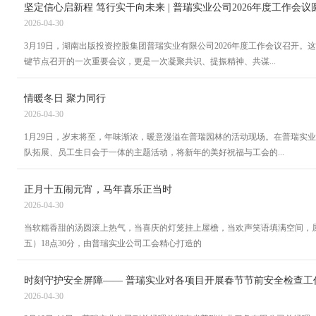
坚定信心启新程 笃行实干向未来 | 普瑞实业公司2026年度工作会
2026-04-30
3月19日，湖南出版投资控股集团普瑞实业有限公司2026年度工作会议召开
键节点召开的一次重要会议，更是一次凝聚共识、提振精神、共谋...
情暖冬日 聚力同行
2026-04-30
1月29日，岁末将至，年味渐浓，暖意漫溢在普瑞园林的活动现场。在普瑞实
队拓展、员工生日会于一体的主题活动，将新年的美好祝福与工会的...
正月十五闹元宵，马年喜乐正当时
2026-04-30
当软糯香甜的汤圆滚上热气，当喜庆的灯笼挂上屋檐，当欢声笑语填满空间，属
五）18点30分，由普瑞实业公司工会精心打造的
时刻守护安全屏障—— 普瑞实业对各项目开展春节节前安全检查工
2026-04-30