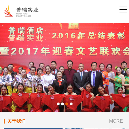
关于我们
MORE