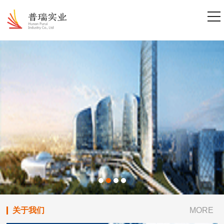
关于我们
MORE