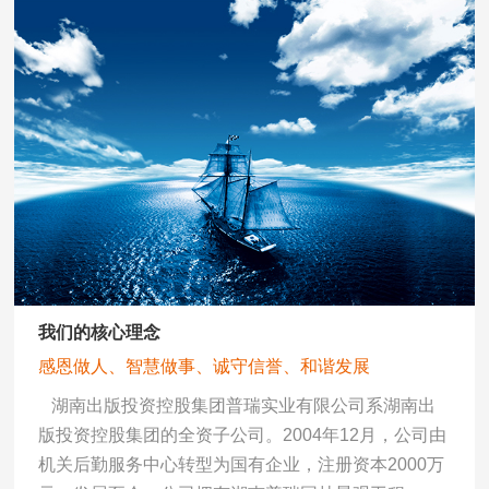
我们的核心理念
感恩做人、智慧做事、诚守信誉、和谐发展
湖南出版投资控股集团普瑞实业有限公司系湖南出
版投资控股集团的全资子公司。2004年12月，公司由
机关后勤服务中心转型为国有企业，注册资本2000万