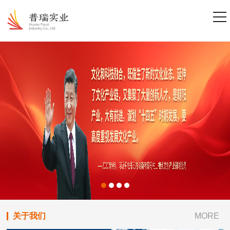
关于我们
MORE