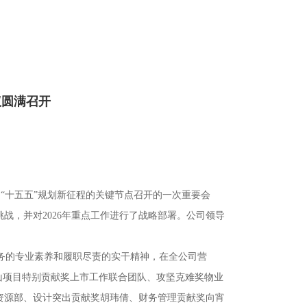
议圆满召开
“十五五”规划新征程的关键节点召开的一次重要会
战，并对2026年重点工作进行了战略部署。公司领导
务的专业素养和履职尽责的实干精神，在全公司营
栏山项目特别贡献奖上市工作联合团队、攻坚克难奖物业
资源部、设计突出贡献奖胡玮倩、财务管理贡献奖向宵