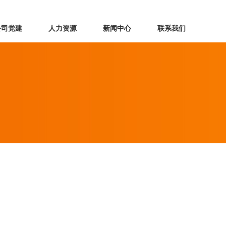
公司党建
人力资源
新闻中心
联系我们