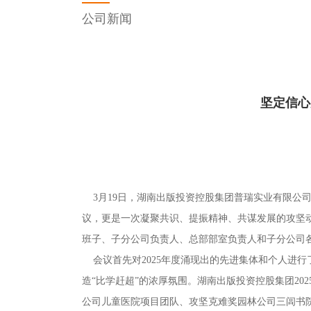
公司新闻
坚定信心
3月19日，湖南出版投资控股集团普瑞实业有限公司
议，更是一次凝聚共识、提振精神、共谋发展的攻坚动
班子、子分公司负责人、总部部室负责人和子分公司
会议首先对2025年度涌现出的先进集体和个人进
造“比学赶超”的浓厚氛围。湖南出版投资控股集团20
公司儿童医院项目团队、攻坚克难奖园林公司三闾书