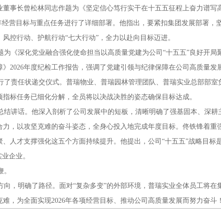
董事长曾松林同志作题为《坚定信心笃行实干在十五五征程上奋力谱写高
26年经营目标与重点任务进行了详细部署。他指出，要紧扣集团发展部署
风控行动、护航行动“七大行动”，全力以赴向目标迈进。
《深化党业融合强化使命担当以高质量党建为公司“十五五”良好开局聚
》2026年度纪检工作报告，强调了党建引领与纪律保障在公司高质量发
了责任状递交仪式。普瑞物业、普瑞园林管理团队、普瑞实业总部部室负
各项指标任务已细化分解，全员将以决战决胜的姿态确保目标达成。
结讲话。他深入剖析了公司发展中的短板，清晰明确了强基固本、深耕
合力，以攻坚克难的奋斗姿态，全身心投入地完成年度目标。佟铁锋着重
、人才支撑强化这五个方面持续提升。他提出，公司“十五五”战略目标是
实业企业。
鞭。
方向，明确了路径。面对“复杂多变”的外部环境，普瑞实业全体员工将
难，为全面实现2026年各项经营目标、推动公司高质量发展而努力奋斗