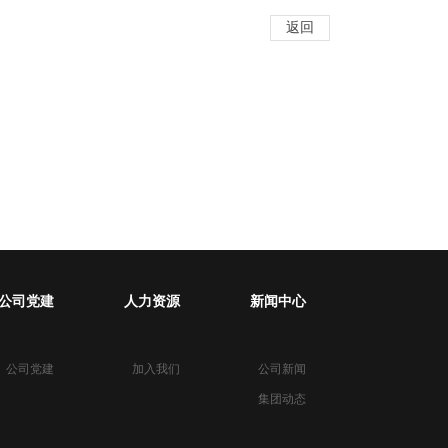
返回
公司党建
人力资源
新闻中心
公司党建
加入我们
公司新闻
集团动态