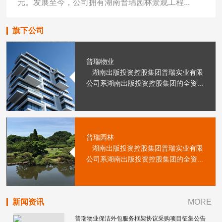
元。发展至今，公司拥有湖南普瑞园林景观工程...
旗下公司
普瑞物业
湖南出版投资控股集团普瑞实业有限
公司系湖南出版投资控股集团的全资...
普瑞园林
湖南出版投资控股集团普瑞实业有限
公司系湖南出版投资控股集团的全资...
新闻资讯
MORE
普瑞物业保洁外包服务框架协议采购项目征集公告