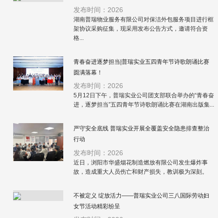
发布时间：2026
湖南普瑞物业服务有限公司对保洁外包服务项目进行框
架协议采购征集，现采用发布公告方式，邀请符合资
格...
青春奋进逐梦担当|普瑞实业五四青年节诗歌朗诵比赛
圆满落幕！
发布时间：2026
5月12日下午，普瑞实业公司团支部联合举办的“青春奋
进，逐梦担当”五四青年节诗歌朗诵比赛在湖南出版集...
严守安全底线 普瑞实业开展全覆盖安全隐患排查整治
行动
发布时间：2026
近日，浏阳市华盛烟花制造燃放有限公司发生爆炸事
故，造成重大人员伤亡和财产损失，教训极为深刻。
不被定义 绽放活力——普瑞实业公司三八国际劳动妇
女节活动精彩纷呈