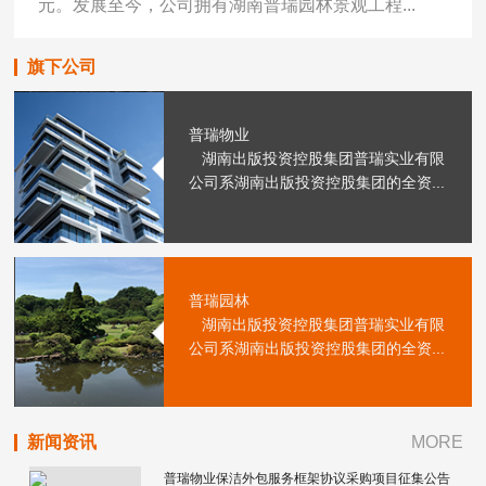
元。发展至今，公司拥有湖南普瑞园林景观工程...
旗下公司
普瑞物业
湖南出版投资控股集团普瑞实业有限
公司系湖南出版投资控股集团的全资...
普瑞园林
湖南出版投资控股集团普瑞实业有限
公司系湖南出版投资控股集团的全资...
新闻资讯
MORE
普瑞物业保洁外包服务框架协议采购项目征集公告