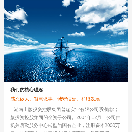
我们的核心理念
感恩做人、智慧做事、诚守信誉、和谐发展
湖南出版投资控股集团普瑞实业有限公司系湖南出
版投资控股集团的全资子公司。2004年12月，公司由
机关后勤服务中心转型为国有企业，注册资本2000万