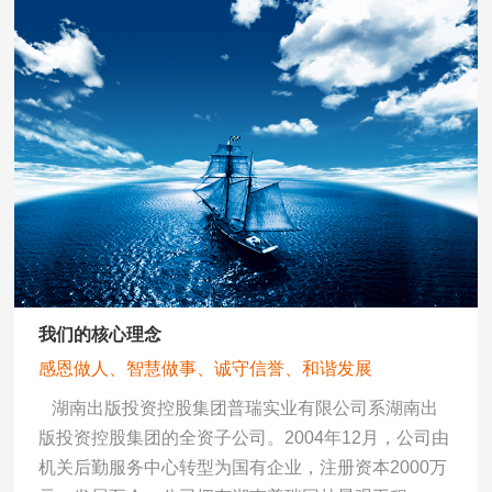
我们的核心理念
感恩做人、智慧做事、诚守信誉、和谐发展
湖南出版投资控股集团普瑞实业有限公司系湖南出
版投资控股集团的全资子公司。2004年12月，公司由
机关后勤服务中心转型为国有企业，注册资本2000万