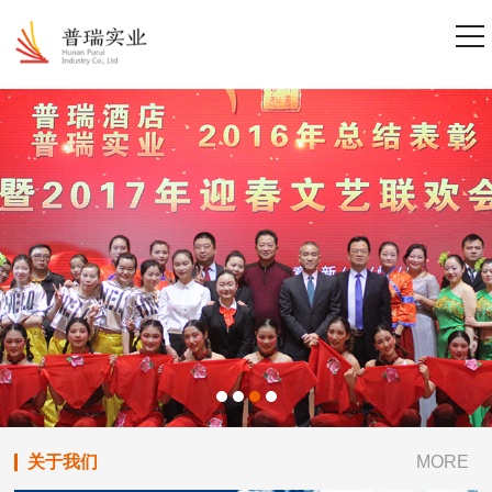
关于我们
MORE