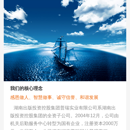
我们的核心理念
感恩做人、智慧做事、诚守信誉、和谐发展
湖南出版投资控股集团普瑞实业有限公司系湖南出
版投资控股集团的全资子公司。2004年12月，公司由
机关后勤服务中心转型为国有企业，注册资本2000万