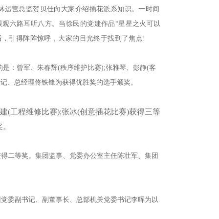
园林运营总监贺贝佳向大家介绍插花派系知识。一时间
眼观六路耳听八方。当徐民的党建作品“星星之火可以
后，引得阵阵惊呼，大家的目光终于找到了焦点!
曾军、朱春辉(秩序维护比赛);张雅琴、彭静(客
部副书记、总经理佟铁锋为获得优胜奖的选手颁奖。
建(工程维修比赛);张冰(创意插花比赛)获得三等
奖。
赛)获得二等奖。集团监事、党委办公室主任陈壮军、集团
。集团党委副书记、副董事长、总部机关党委书记李晖为以