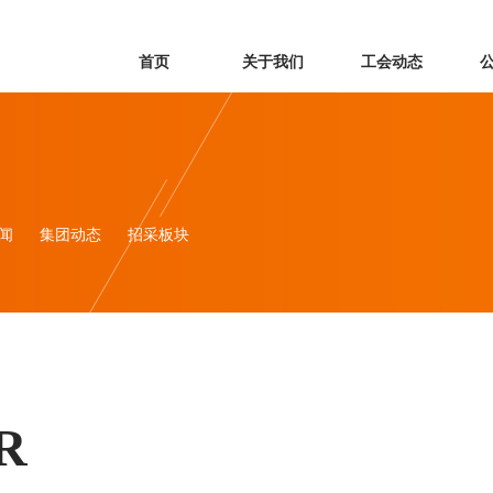
首页
关于我们
工会动态
闻
集团动态
招采板块
R