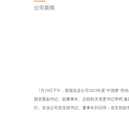
公司新闻
7月19日下午，普瑞实业公司2023年度“中国梦
团党委副书记、副董事长、总部机关党委书记李晖;集
行。实业公司党支部书记、董事长刘召伟；党支部副