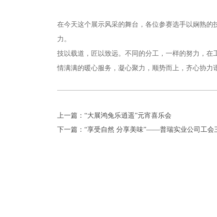
在今天这个展示风采的舞台，各位参赛选手以娴熟的
力。
技以载道，匠以致远。不同的分工，一样的努力，在
情满满的暖心服务，凝心聚力，顺势而上，齐心协力谱
上一篇：“大展鸿兔乐逍遥”元宵喜乐会
下一篇：“享受自然 分享美味”——普瑞实业公司工会