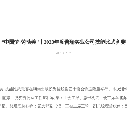
“中国梦·劳动美”丨2023年度普瑞实业公司技能比武竞赛
2023-07-24
·劳动美”技能比武竞赛在湖南出版投资控股集团十楼会议室隆重举行。本次
团监事、党委办公室主任陈壮军;集团工会主席、总部机关工会主席马北海
书记、总经理佟铁锋；党支部副书记、工会主席王琦；副总经理曾庆伟；