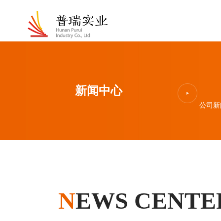
新闻中心
公司新
N
EWS CENTE