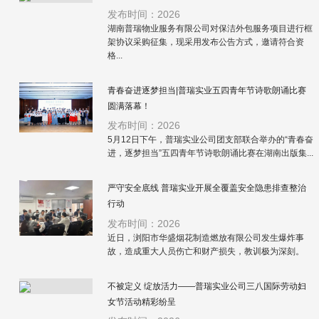
发布时间：2026
湖南普瑞物业服务有限公司对保洁外包服务项目进行框
架协议采购征集，现采用发布公告方式，邀请符合资
格...
青春奋进逐梦担当|普瑞实业五四青年节诗歌朗诵比赛
圆满落幕！
发布时间：2026
5月12日下午，普瑞实业公司团支部联合举办的“青春奋
进，逐梦担当”五四青年节诗歌朗诵比赛在湖南出版集...
严守安全底线 普瑞实业开展全覆盖安全隐患排查整治
行动
发布时间：2026
近日，浏阳市华盛烟花制造燃放有限公司发生爆炸事
故，造成重大人员伤亡和财产损失，教训极为深刻。
不被定义 绽放活力——普瑞实业公司三八国际劳动妇
女节活动精彩纷呈