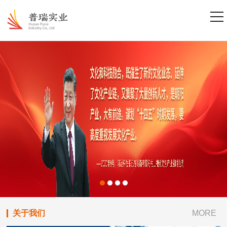
关于我们
MORE