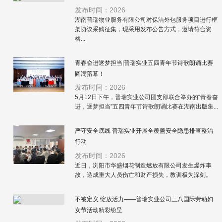
发布时间：2026
湖南普瑞物业服务有限公司对保洁外包服务项目进行框
架协议采购征集，现采用发布公告方式，邀请符合资
格...
青春奋进逐梦担当|普瑞实业五四青年节诗歌朗诵比赛
圆满落幕！
发布时间：2026
5月12日下午，普瑞实业公司团支部联合举办的“青春奋
进，逐梦担当”五四青年节诗歌朗诵比赛在湖南出版集...
严守安全底线 普瑞实业开展全覆盖安全隐患排查整治
行动
发布时间：2026
近日，浏阳市华盛烟花制造燃放有限公司发生爆炸事
故，造成重大人员伤亡和财产损失，教训极为深刻。
不被定义 绽放活力——普瑞实业公司三八国际劳动妇
女节活动精彩纷呈