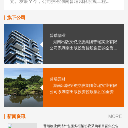
元。发展至今，公司拥有湖南普瑞园林景观工程...
旗下公司
普瑞物业
湖南出版投资控股集团普瑞实业有限
公司系湖南出版投资控股集团的全资...
普瑞园林
湖南出版投资控股集团普瑞实业有限
公司系湖南出版投资控股集团的全资...
新闻资讯
MORE
普瑞物业保洁外包服务框架协议采购项目征集公告