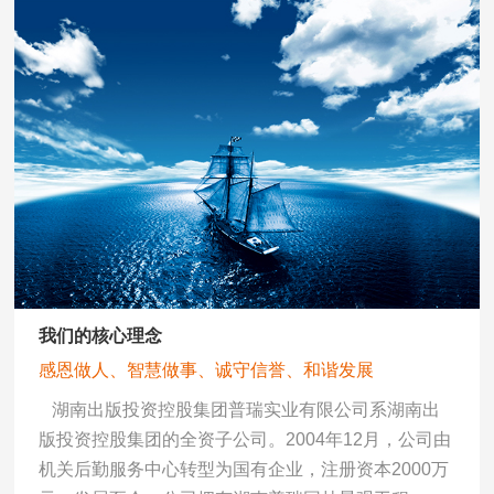
我们的核心理念
感恩做人、智慧做事、诚守信誉、和谐发展
湖南出版投资控股集团普瑞实业有限公司系湖南出
版投资控股集团的全资子公司。2004年12月，公司由
机关后勤服务中心转型为国有企业，注册资本2000万