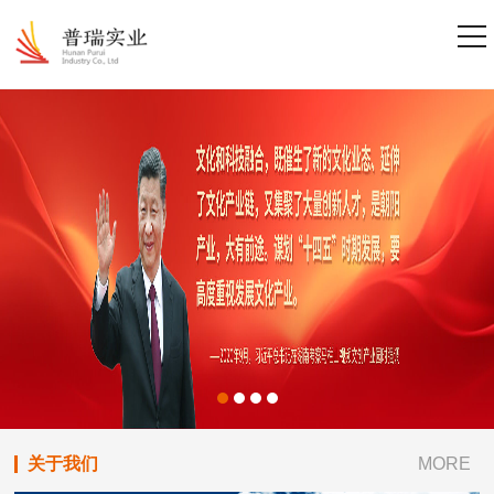
关于我们
MORE