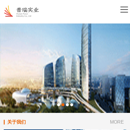
关于我们
MORE