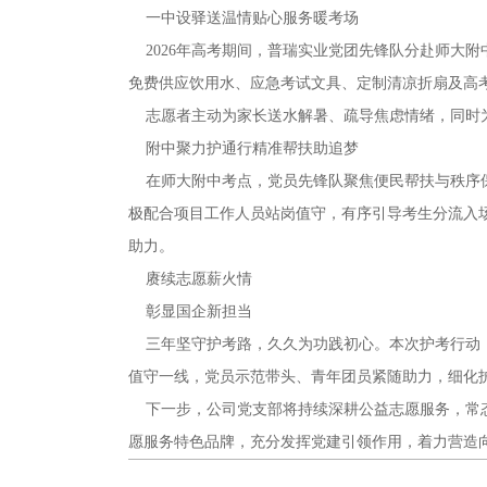
一中设驿送温情贴心服务暖考场
2026年高考期间，普瑞实业党团先锋队分赴师大
免费供应饮用水、应急考试文具、定制清凉折扇及高
志愿者主动为家长送水解暑、疏导焦虑情绪，同时为
附中聚力护通行精准帮扶助追梦
在师大附中考点，党员先锋队聚焦便民帮扶与秩序保
极配合项目工作人员站岗值守，有序引导考生分流入
助力。
赓续志愿薪火情
彰显国企新担当
三年坚守护考路，久久为功践初心。本次护考行动，
值守一线，党员示范带头、青年团员紧随助力，细化
下一步，公司党支部将持续深耕公益志愿服务，常态
愿服务特色品牌，充分发挥党建引领作用，着力营造