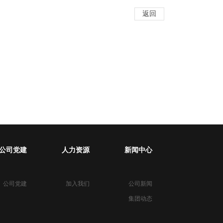
返回
公司党建
人力资源
新闻中心
公司党建
加入我们
公司新闻
集团动态