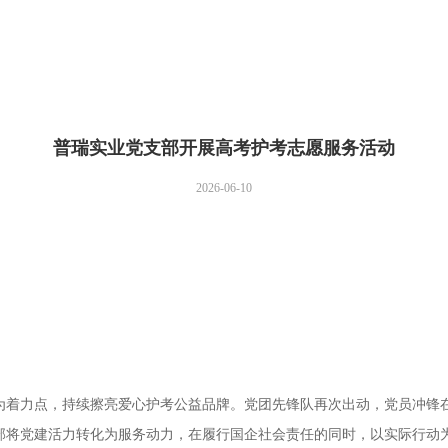
普瑞实业党支部开展高考护考志愿服务活动
2026-06-10
”为着力点，持续擦亮爱心护考公益品牌。党团先锋队再次出动，党员冲
部将党建活力转化为服务动力，在履行国企社会责任的同时，以实际行动