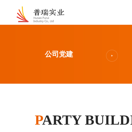
公司党建
P
ARTY BUILD