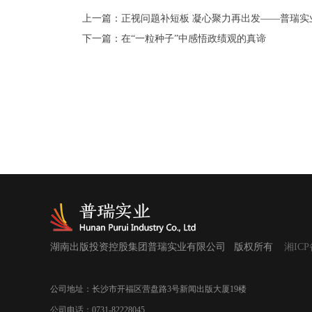
上一篇：正视问题补短板 凝心聚力再出发——普瑞实业领
下一篇：在“一粒种子”中感悟政绩观的真谛
湖南出版投资控股集团普瑞实业有限公司 版权所有
湘ICP
公司地址：长沙市开福区营盘路3号新闻出版大厦19楼
公司电话：0731-82228045