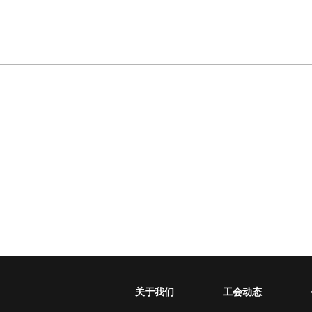
关于我们
工会动态