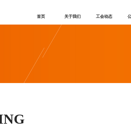
首页
关于我们
工会动态
ING