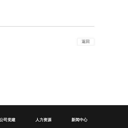
返回
公司党建
人力资源
新闻中心