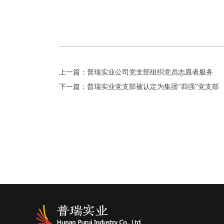
上一篇：普瑞实业公司党支部组织党员志愿者服务
下一篇：普瑞实业党支部被认定为集团“四强”党支部