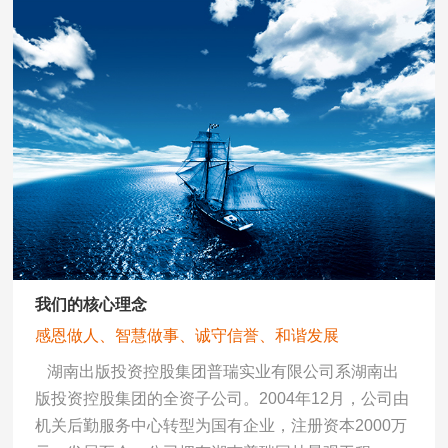
我们的核心理念
感恩做人、智慧做事、诚守信誉、和谐发展
湖南出版投资控股集团普瑞实业有限公司系湖南出
版投资控股集团的全资子公司。2004年12月，公司由
机关后勤服务中心转型为国有企业，注册资本2000万