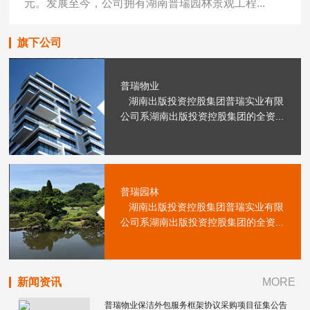
元。发展至今，公司拥有湖南普瑞园林景观工程...
旗下公司
普瑞物业
湖南出版投资控股集团普瑞实业有限
公司系湖南出版投资控股集团的全资...
普瑞园林
湖南出版投资控股集团普瑞实业有限
公司系湖南出版投资控股集团的全资...
新闻资讯
MORE
普瑞物业保洁外包服务框架协议采购项目征集公告