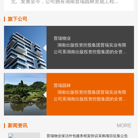
元。发展至今，公司拥有湖南普瑞园林景观工程...
旗下公司
普瑞物业
湖南出版投资控股集团普瑞实业有限
公司系湖南出版投资控股集团的全资...
普瑞园林
湖南出版投资控股集团普瑞实业有限
公司系湖南出版投资控股集团的全资...
新闻资讯
MORE
普瑞物业保洁外包服务框架协议采购项目征集公告