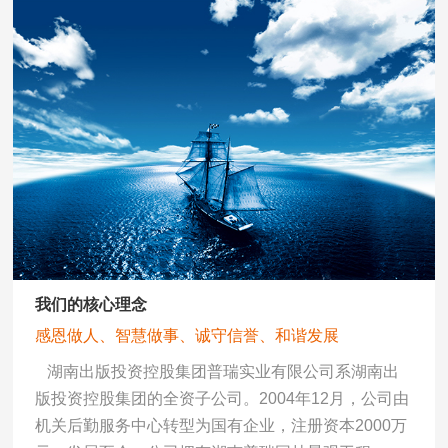
我们的核心理念
感恩做人、智慧做事、诚守信誉、和谐发展
湖南出版投资控股集团普瑞实业有限公司系湖南出
版投资控股集团的全资子公司。2004年12月，公司由
机关后勤服务中心转型为国有企业，注册资本2000万