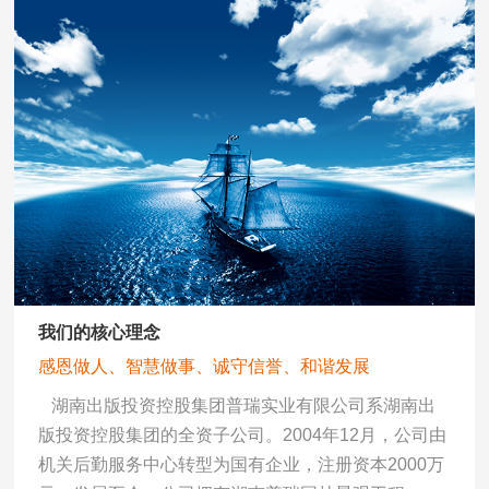
我们的核心理念
感恩做人、智慧做事、诚守信誉、和谐发展
湖南出版投资控股集团普瑞实业有限公司系湖南出
版投资控股集团的全资子公司。2004年12月，公司由
机关后勤服务中心转型为国有企业，注册资本2000万