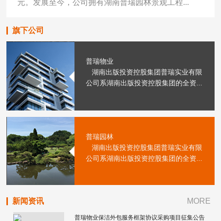
元。发展至今，公司拥有湖南普瑞园林景观工程...
旗下公司
普瑞物业
湖南出版投资控股集团普瑞实业有限
公司系湖南出版投资控股集团的全资...
普瑞园林
湖南出版投资控股集团普瑞实业有限
公司系湖南出版投资控股集团的全资...
新闻资讯
MORE
普瑞物业保洁外包服务框架协议采购项目征集公告