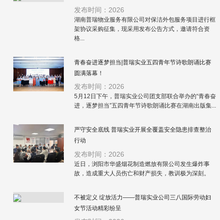
发布时间：2026
湖南普瑞物业服务有限公司对保洁外包服务项目进行框
架协议采购征集，现采用发布公告方式，邀请符合资
格...
青春奋进逐梦担当|普瑞实业五四青年节诗歌朗诵比赛
圆满落幕！
发布时间：2026
5月12日下午，普瑞实业公司团支部联合举办的“青春奋
进，逐梦担当”五四青年节诗歌朗诵比赛在湖南出版集...
严守安全底线 普瑞实业开展全覆盖安全隐患排查整治
行动
发布时间：2026
近日，浏阳市华盛烟花制造燃放有限公司发生爆炸事
故，造成重大人员伤亡和财产损失，教训极为深刻。
不被定义 绽放活力——普瑞实业公司三八国际劳动妇
女节活动精彩纷呈