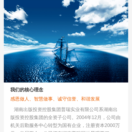
我们的核心理念
感恩做人、智慧做事、诚守信誉、和谐发展
湖南出版投资控股集团普瑞实业有限公司系湖南出
版投资控股集团的全资子公司。2004年12月，公司由
机关后勤服务中心转型为国有企业，注册资本2000万