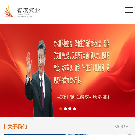
关于我们
MORE