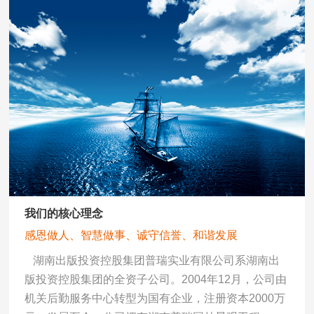
我们的核心理念
感恩做人、智慧做事、诚守信誉、和谐发展
湖南出版投资控股集团普瑞实业有限公司系湖南出
版投资控股集团的全资子公司。2004年12月，公司由
机关后勤服务中心转型为国有企业，注册资本2000万