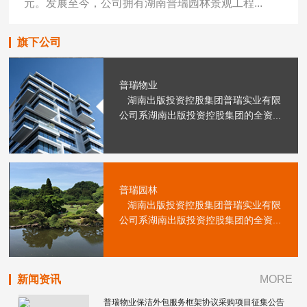
元。发展至今，公司拥有湖南普瑞园林景观工程...
旗下公司
普瑞物业
湖南出版投资控股集团普瑞实业有限
公司系湖南出版投资控股集团的全资...
普瑞园林
湖南出版投资控股集团普瑞实业有限
公司系湖南出版投资控股集团的全资...
新闻资讯
MORE
普瑞物业保洁外包服务框架协议采购项目征集公告