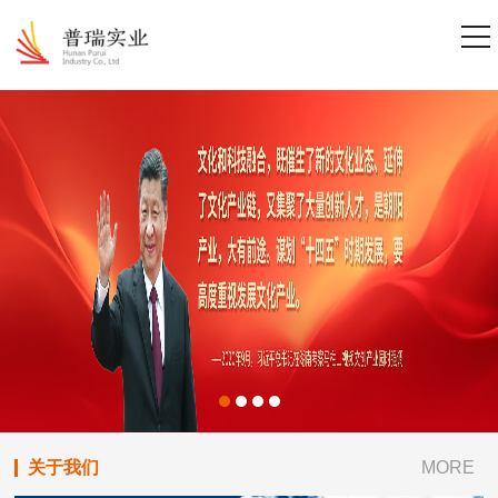
关于我们
MORE