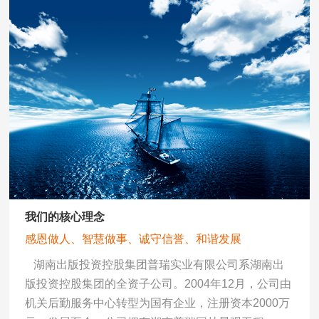
我们的核心理念
感恩做人、智慧做事、诚守信誉、和谐发展
湖南出版投资控股集团普瑞实业有限公司系湖南出
版投资控股集团的全资子公司。2004年12月，公司由
机关后勤服务中心转型为国有企业，注册资本2000万