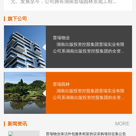
元。发展至今，公司拥有湖南普瑞园林景观工程...
旗下公司
普瑞物业
湖南出版投资控股集团普瑞实业有限
公司系湖南出版投资控股集团的全资...
普瑞园林
湖南出版投资控股集团普瑞实业有限
公司系湖南出版投资控股集团的全资...
新闻资讯
MORE
普瑞物业保洁外包服务框架协议采购项目征集公告